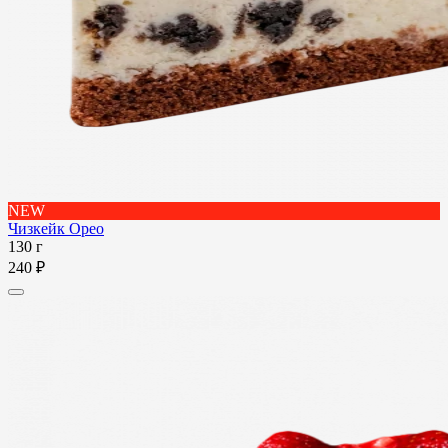
NEW
Чизкейк Орео
130 г
240 ₽