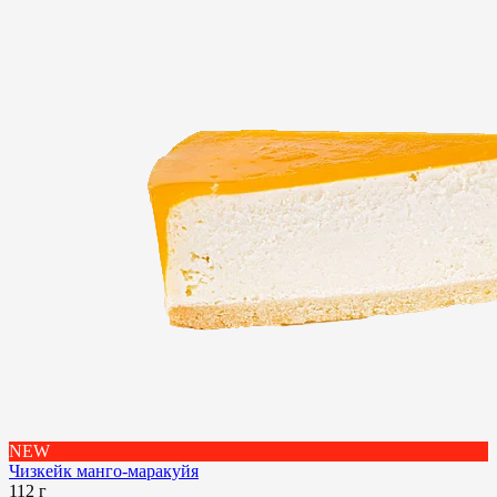
NEW
Чизкейк манго-маракуйя
112 г