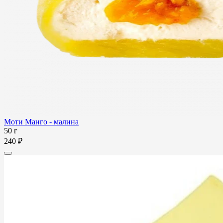
Моти Манго - малина
50 г
240 ₽