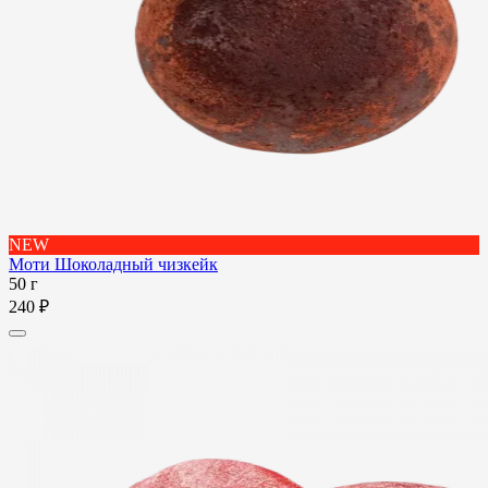
NEW
Моти Шоколадный чизкейк
50 г
240 ₽