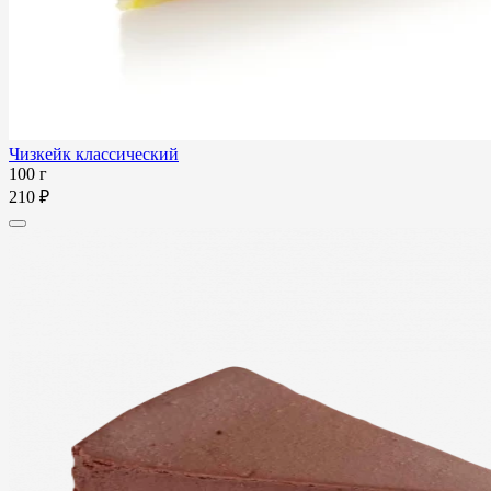
Чизкейк классический
100 г
210 ₽