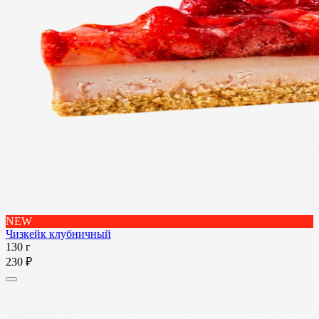
NEW
Чизкейк клубничный
130 г
230 ₽