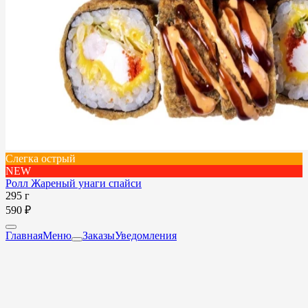
Слегка острый
NEW
Ролл Жареный унаги спайси
295 г
590 ₽
Главная
Меню
Заказы
Уведомления