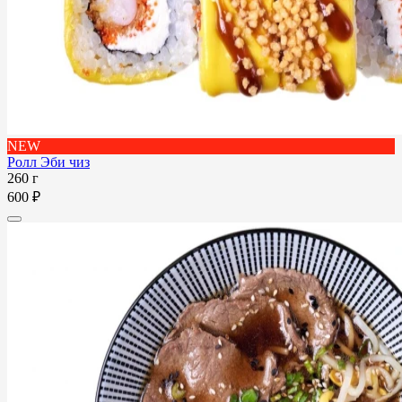
NEW
Ролл Эби чиз
260 г
600 ₽