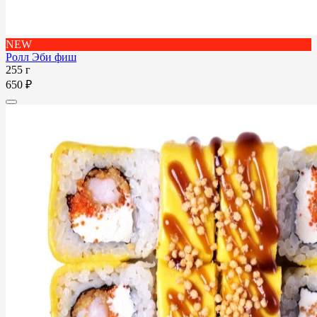
NEW
Ролл Эби фиш
255 г
650 ₽