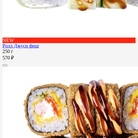
NEW
Ролл Джуси фиш
250 г
570 ₽