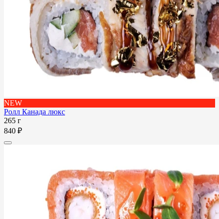
NEW
Ролл Канада люкс
265 г
840 ₽