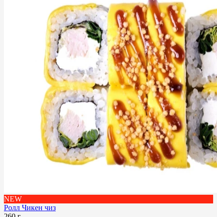
NEW
Ролл Чикен чиз
260 г