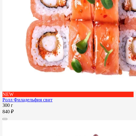
NEW
Ролл Филадельфия свит
300 г
840 ₽